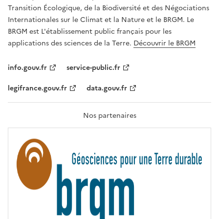
É
Transition Écologique, de la Biodiversité et des Négociations
,
Internationales sur le Climat et la Nature et le BRGM. Le
É
G
BRGM est L'établissement public français pour les
A
applications des sciences de la Terre.
Découvrir le BRGM
L
I
T
info.gouv.fr
service-public.fr
É
,
legifrance.gouv.fr
data.gouv.fr
F
R
A
T
Nos partenaires
E
R
N
I
T
É