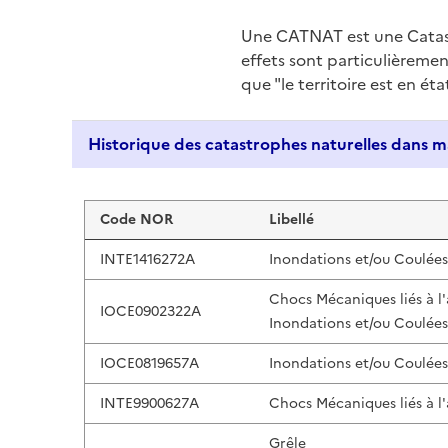
Une CATNAT est une Catas
effets sont particulièreme
que "le territoire est en ét
Liste de résultats
Code NOR
Libellé
INTE1416272A
Inondations et/ou Coulée
Chocs Mécaniques liés à l
IOCE0902322A
Inondations et/ou Coulée
IOCE0819657A
Inondations et/ou Coulée
INTE9900627A
Chocs Mécaniques liés à l
Grêle