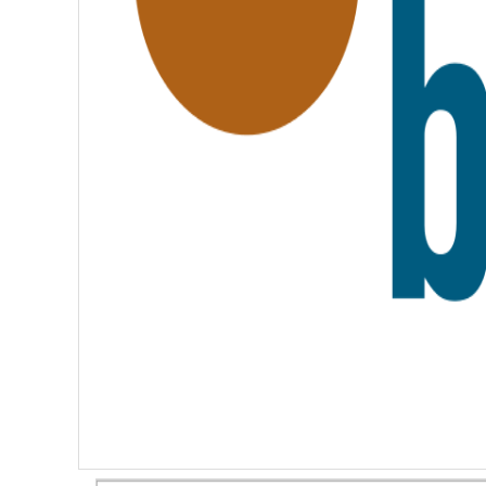
A
T
E
R
N
I
T
É