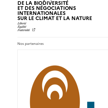
DE LA BIODIVERSITÉ
ET DES NÉGOCIATIONS
INTERNATIONALES
L
SUR LE CLIMAT ET LA NATURE
I
B
E
R
T
Nos partenaires
É
,
É
G
A
L
I
T
É
,
F
R