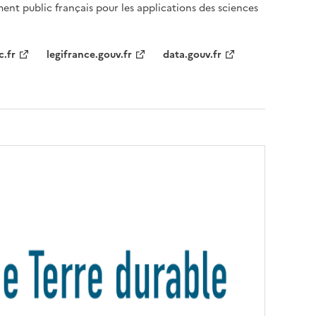
ent public français pour les applications des sciences
c.fr
legifrance.gouv.fr
data.gouv.fr