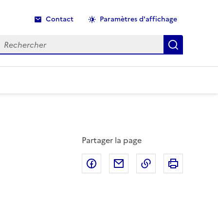
Contact
Paramètres d'affichage
echercher
Recherche
Partager la page
Partager sur Facebook
Partager par email
Copier dans le p
Imprimer