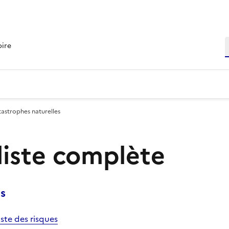
R
oire
tastrophes naturelles
 liste complète
s
iste des risques