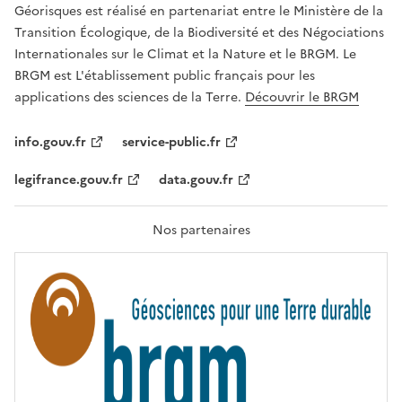
R
Géorisques est réalisé en partenariat entre le Ministère de la
T
É
Transition Écologique, de la Biodiversité et des Négociations
,
Internationales sur le Climat et la Nature et le BRGM. Le
É
G
BRGM est L'établissement public français pour les
A
applications des sciences de la Terre.
Découvrir le BRGM
L
I
T
info.gouv.fr
service-public.fr
É
,
legifrance.gouv.fr
data.gouv.fr
F
R
A
T
Nos partenaires
E
R
N
I
T
É