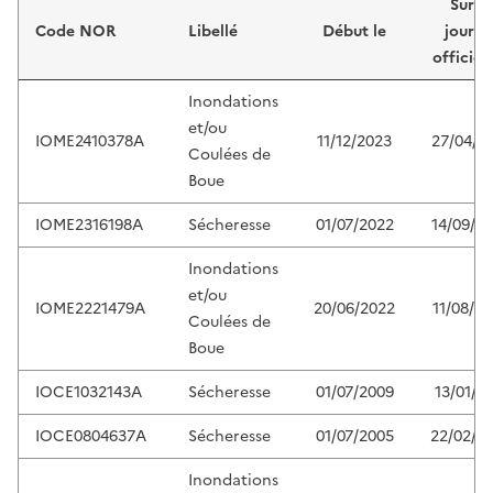
Sur le
Code NOR
Libellé
Début le
journa
officiel
Inondations
et/ou
IOME2410378A
11/12/2023
27/04/2
Coulées de
Boue
IOME2316198A
Sécheresse
01/07/2022
14/09/2
Inondations
et/ou
IOME2221479A
20/06/2022
11/08/2
Coulées de
Boue
IOCE1032143A
Sécheresse
01/07/2009
13/01/20
IOCE0804637A
Sécheresse
01/07/2005
22/02/2
Inondations