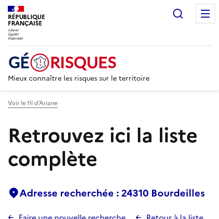
Recherc
RÉPUBLIQUE
FRANÇAISE
Mieux connaître les risques sur le territoire
Voir le fil d’Ariane
Retrouvez ici la liste
complète
Adresse recherchée : 24310 Bourdeilles
Faire une nouvelle recherche
Retour à la liste