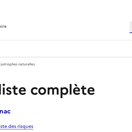
R
oire
tastrophes naturelles
 liste complète
enac
iste des risques