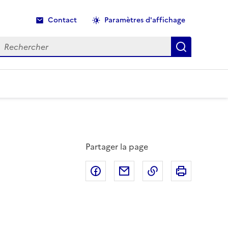
Contact
Paramètres d'affichage
echercher
Recherche
Partager la page
Partager sur Facebook
Partager par email
Copier dans le p
Imprimer