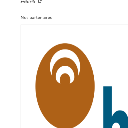
E
R
T
Nos partenaires
É
,
É
G
A
L
I
T
É
,
F
R
A
T
E
R
N
I