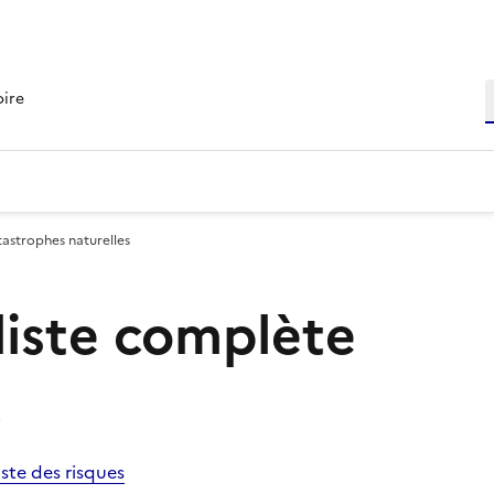
R
oire
tastrophes naturelles
 liste complète
s
iste des risques