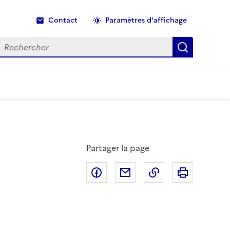
Contact
Paramètres d'affichage
echercher
Recherche
Partager la page
Partager sur Facebook
Partager par email
Copier dans le p
Imprimer