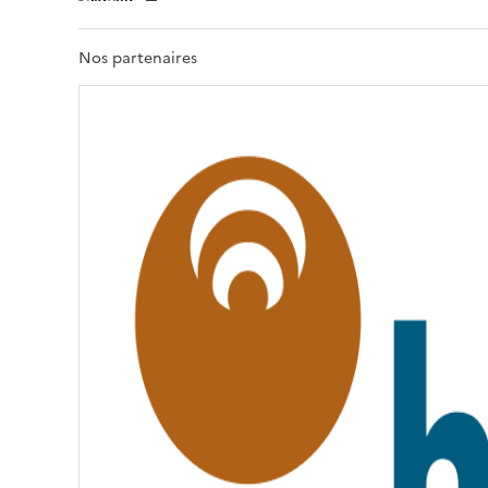
E
R
T
Nos partenaires
É
,
É
G
A
L
I
T
É
,
F
R
A
T
E
R
N
I