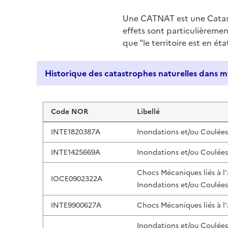
Une CATNAT est une Catas
effets sont particulièreme
que "le territoire est en ét
Liste de résultats
Code NOR
Libellé
INTE1820387A
Inondations et/ou Coulée
INTE1425669A
Inondations et/ou Coulée
Chocs Mécaniques liés à l
IOCE0902322A
Inondations et/ou Coulée
INTE9900627A
Chocs Mécaniques liés à l
Inondations et/ou Coulée