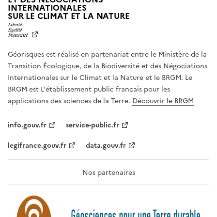
INTERNATIONALES
L
SUR LE CLIMAT ET LA NATURE
I
B
E
R
Géorisques est réalisé en partenariat entre le Ministère de la
T
É
Transition Écologique, de la Biodiversité et des Négociations
,
Internationales sur le Climat et la Nature et le BRGM. Le
É
G
BRGM est L'établissement public français pour les
A
applications des sciences de la Terre.
Découvrir le BRGM
L
I
T
info.gouv.fr
service-public.fr
É
,
legifrance.gouv.fr
data.gouv.fr
F
R
A
T
Nos partenaires
E
R
N
I
T