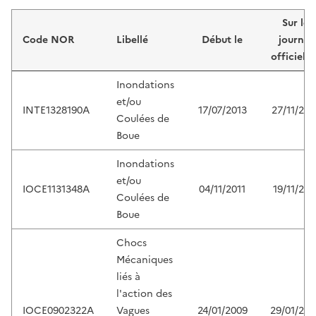
Liste de résultats
Sur le
Code NOR
Libellé
Début le
journal
officiel d
Inondations
et/ou
INTE1328190A
17/07/2013
27/11/201
Coulées de
Boue
Inondations
et/ou
IOCE1131348A
04/11/2011
19/11/201
Coulées de
Boue
Chocs
Mécaniques
liés à
l'action des
IOCE0902322A
Vagues
24/01/2009
29/01/200