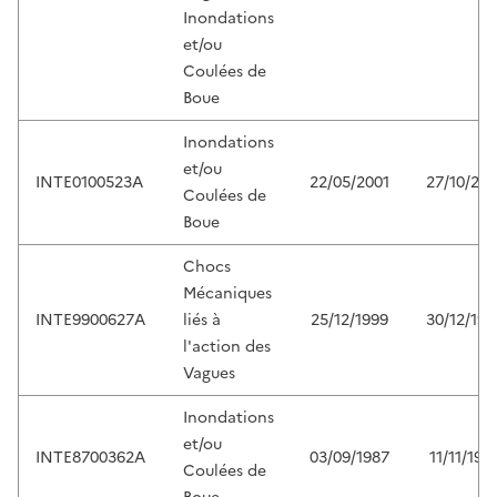
Inondations
et/ou
Coulées de
Boue
Inondations
et/ou
INTE0100523A
22/05/2001
27/10/200
Coulées de
Boue
Chocs
Mécaniques
INTE9900627A
liés à
25/12/1999
30/12/199
l'action des
Vagues
Inondations
et/ou
INTE8700362A
03/09/1987
11/11/198
Coulées de