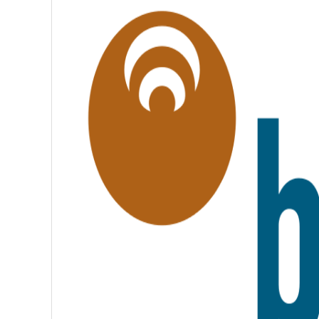
G
A
L
I
T
É
,
F
R
A
T
E
R
N
I
T
É