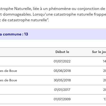
trophe Naturelle, liée à un phénomène ou conjonction d
nt dommageables. Lorsqu'une catastrophe naturelle frappe u
at de catastrophe naturelle".
Historique des catastrophes naturelles dans ma commune : 13
Début le
Sur le jo
01/07/2022
1
ées de Boue
05/06/2018
2
ées de Boue
30/05/2018
2
01/01/2017
2
01/07/2009
1