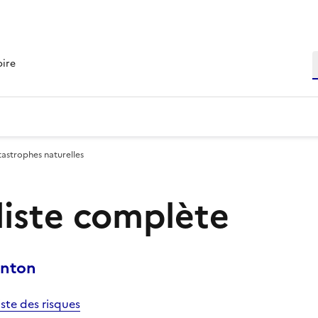
R
oire
tastrophes naturelles
 liste complète
enton
iste des risques