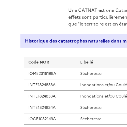
Une CATNAT est une Catas
effets sont particulièreme
que "le territoire est en ét
Liste de résultats
Code NOR
Libellé
IOME2316198A
Sécheresse
INTE1824833A
Inondations et/ou Coul
INTE1824833A
Inondations et/ou Coul
INTE1824834A
Sécheresse
IOCE1032143A
Sécheresse