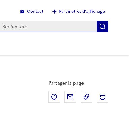
Contact
Paramètres d'affichage
echercher
Recherche
Partager la page
Partager sur Facebook
Partager par email
Copier dans le p
Imprimer