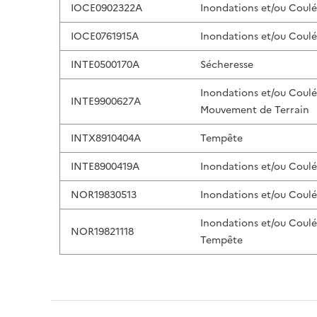
IOCE0902322A
Inondations et/ou Coul
IOCE0761915A
Inondations et/ou Coul
INTE0500170A
Sécheresse
Inondations et/ou Coul
INTE9900627A
Mouvement de Terrain
INTX8910404A
Tempête
INTE8900419A
Inondations et/ou Coul
NOR19830513
Inondations et/ou Coul
Inondations et/ou Coul
NOR19821118
Tempête