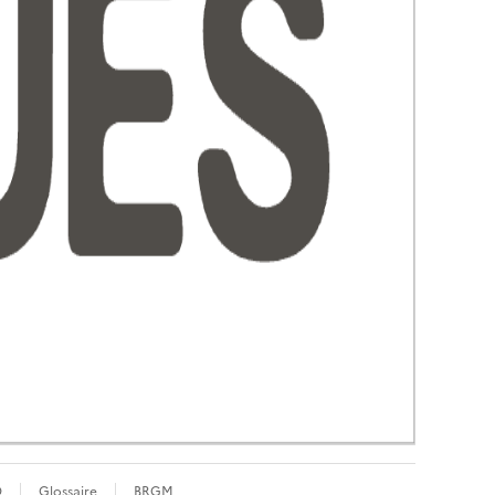
Q
Glossaire
BRGM