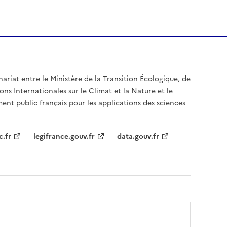
nariat entre le Ministère de la Transition Écologique, de
ons Internationales sur le Climat et la Nature et le
ent public français pour les applications des sciences
c.fr
legifrance.gouv.fr
data.gouv.fr