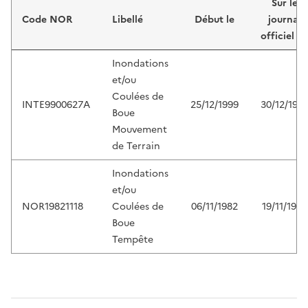
Sur le
Code NOR
Libellé
Début le
journal
officiel d
Inondations
et/ou
Coulées de
INTE9900627A
25/12/1999
30/12/199
Boue
Mouvement
de Terrain
Inondations
et/ou
NOR19821118
Coulées de
06/11/1982
19/11/1982
Boue
Tempête