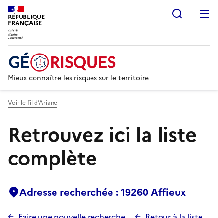
Recherc
RÉPUBLIQUE
FRANÇAISE
Mieux connaître les risques sur le territoire
Voir le fil d’Ariane
Retrouvez ici la liste
complète
Adresse recherchée : 19260 Affieux
Faire une nouvelle recherche
Retour à la liste