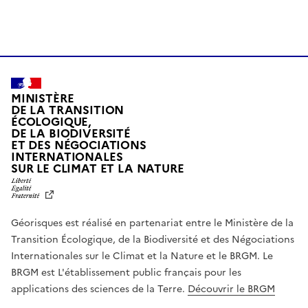
MINISTÈRE
DE LA TRANSITION
ÉCOLOGIQUE,
DE LA BIODIVERSITÉ
ET DES NÉGOCIATIONS
INTERNATIONALES
L
SUR LE CLIMAT ET LA NATURE
I
B
E
R
Géorisques est réalisé en partenariat entre le Ministère de la
T
É
Transition Écologique, de la Biodiversité et des Négociations
,
Internationales sur le Climat et la Nature et le BRGM. Le
É
G
BRGM est L'établissement public français pour les
A
applications des sciences de la Terre.
Découvrir le BRGM
L