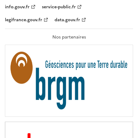
I
T
info.gouv.fr
service-public.fr
É
,
legifrance.gouv.fr
data.gouv.fr
F
R
A
T
Nos partenaires
E
R
N
I
T
É