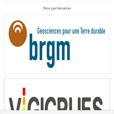
A
T
Nos partenaires
E
R
N
I
T
É