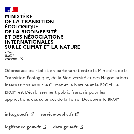
MINISTÈRE
DE LA TRANSITION
ÉCOLOGIQUE,
DE LA BIODIVERSITÉ
ET DES NÉGOCIATIONS
INTERNATIONALES
L
SUR LE CLIMAT ET LA NATURE
I
B
E
R
Géorisques est réalisé en partenariat entre le Ministère de la
T
É
Transition Écologique, de la Biodiversité et des Négociations
,
Internationales sur le Climat et la Nature et le BRGM. Le
É
G
BRGM est L'établissement public français pour les
A
applications des sciences de la Terre.
Découvrir le BRGM
L
I
T
info.gouv.fr
service-public.fr
É
,
legifrance.gouv.fr
data.gouv.fr
F
R