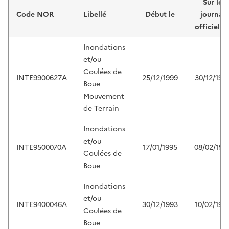
Sur le
Code NOR
Libellé
Début le
journal
officiel d
Inondations
et/ou
Coulées de
INTE9900627A
25/12/1999
30/12/199
Boue
Mouvement
de Terrain
Inondations
et/ou
INTE9500070A
17/01/1995
08/02/199
Coulées de
Boue
Inondations
et/ou
INTE9400046A
30/12/1993
10/02/199
Coulées de
Boue