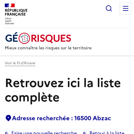
Recherc
RÉPUBLIQUE
FRANÇAISE
Mieux connaître les risques sur le territoire
Voir le fil d’Ariane
Retrouvez ici la liste
complète
Adresse recherchée : 16500 Abzac
Faire une nouvelle recherche
Retour à la liste