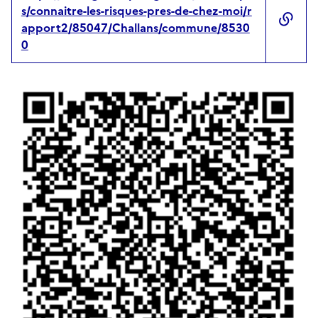
s/connaitre-les-risques-pres-de-chez-moi/r
apport2/85047/Challans/commune/8530
0