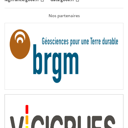
F
R
A
T
Nos partenaires
E
R
N
I
T
É