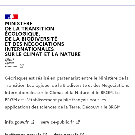
MINISTÈRE
DE LA TRANSITION
ÉCOLOGIQUE,
DE LA BIODIVERSITÉ
ET DES NÉGOCIATIONS
INTERNATIONALES
L
SUR LE CLIMAT ET LA NATURE
I
B
E
R
Géorisques est réalisé en partenariat entre le Ministère de la
T
É
Transition Écologique, de la Biodiversité et des Négociations
,
Internationales sur le Climat et la Nature et le BRGM. Le
É
G
BRGM est L'établissement public français pour les
A
applications des sciences de la Terre.
Découvrir le BRGM
L
I
T
info.gouv.fr
service-public.fr
É
,
legifrance.gouv.fr
data.gouv.fr