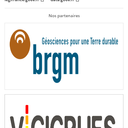
F
R
A
T
Nos partenaires
E
R
N
I
T
É