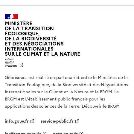
MINISTÈRE
DE LA TRANSITION
ÉCOLOGIQUE,
DE LA BIODIVERSITÉ
ET DES NÉGOCIATIONS
INTERNATIONALES
L
SUR LE CLIMAT ET LA NATURE
I
B
E
R
Géorisques est réalisé en partenariat entre le Ministère de la
T
É
Transition Écologique, de la Biodiversité et des Négociations
,
Internationales sur le Climat et la Nature et le BRGM. Le
É
G
BRGM est L'établissement public français pour les
A
applications des sciences de la Terre.
Découvrir le BRGM
L
I
T
info.gouv.fr
service-public.fr
É
,
legifrance.gouv.fr
data.gouv.fr