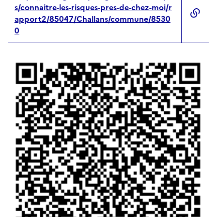
s/connaitre-les-risques-pres-de-chez-moi/r
apport2/85047/Challans/commune/8530
0