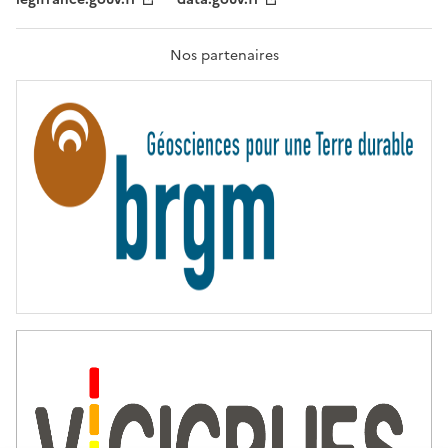
F
R
A
T
Nos partenaires
E
R
N
I
T
É