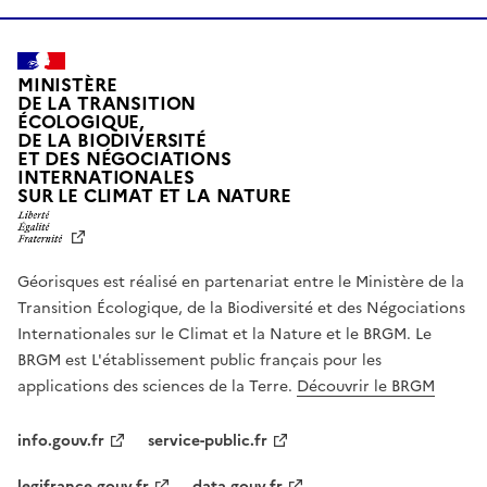
MINISTÈRE
DE LA TRANSITION
ÉCOLOGIQUE,
DE LA BIODIVERSITÉ
ET DES NÉGOCIATIONS
INTERNATIONALES
L
SUR LE CLIMAT ET LA NATURE
I
B
E
R
Géorisques est réalisé en partenariat entre le Ministère de la
T
É
Transition Écologique, de la Biodiversité et des Négociations
,
Internationales sur le Climat et la Nature et le BRGM. Le
É
G
BRGM est L'établissement public français pour les
A
applications des sciences de la Terre.
Découvrir le BRGM
L
I
T
info.gouv.fr
service-public.fr
É
,
legifrance.gouv.fr
data.gouv.fr