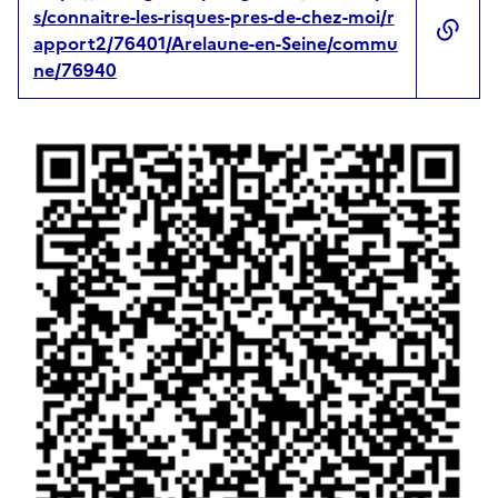
s/connaitre-les-risques-pres-de-chez-moi/r
apport2/76401/Arelaune-en-Seine/commu
ne/76940