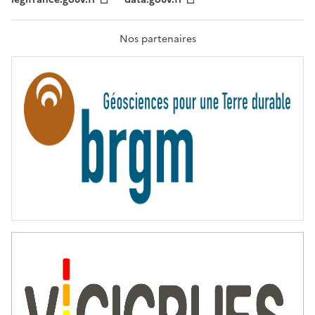
F
R
A
T
Nos partenaires
E
R
N
I
T
É