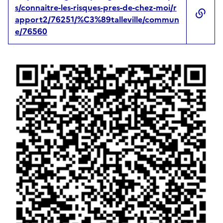
s/connaitre-les-risques-pres-de-chez-moi/r
apport2/76251/%C3%89talleville/commun
e/76560