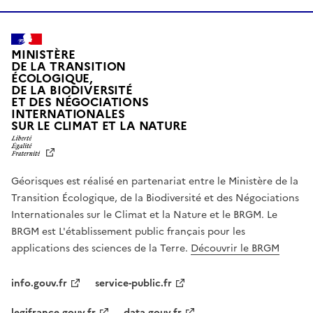
MINISTÈRE
DE LA TRANSITION
ÉCOLOGIQUE,
DE LA BIODIVERSITÉ
ET DES NÉGOCIATIONS
INTERNATIONALES
L
SUR LE CLIMAT ET LA NATURE
I
B
E
R
Géorisques est réalisé en partenariat entre le Ministère de la
T
É
Transition Écologique, de la Biodiversité et des Négociations
,
Internationales sur le Climat et la Nature et le BRGM. Le
É
G
BRGM est L'établissement public français pour les
A
applications des sciences de la Terre.
Découvrir le BRGM
L
I
T
info.gouv.fr
service-public.fr
É
,
legifrance.gouv.fr
data.gouv.fr