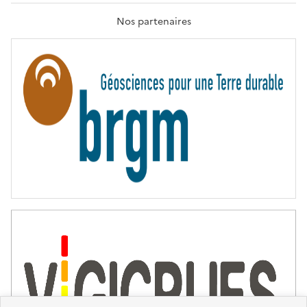
A
T
Nos partenaires
E
R
N
I
T
É