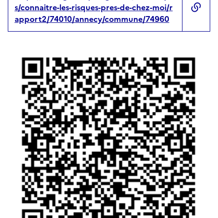
s/connaitre-les-risques-pres-de-chez-moi/r
apport2/74010/annecy/commune/74960