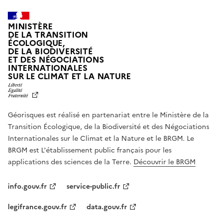
MINISTÈRE
DE LA TRANSITION
ÉCOLOGIQUE,
DE LA BIODIVERSITÉ
ET DES NÉGOCIATIONS
INTERNATIONALES
L
SUR LE CLIMAT ET LA NATURE
I
B
E
R
Géorisques est réalisé en partenariat entre le Ministère de la
T
É
Transition Écologique, de la Biodiversité et des Négociations
,
Internationales sur le Climat et la Nature et le BRGM. Le
É
G
BRGM est L'établissement public français pour les
A
applications des sciences de la Terre.
Découvrir le BRGM
L
I
T
info.gouv.fr
service-public.fr
É
,
legifrance.gouv.fr
data.gouv.fr
F
R