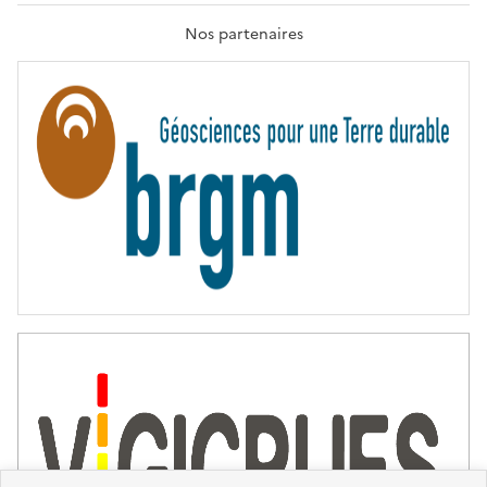
A
T
Nos partenaires
E
R
N
I
T
É