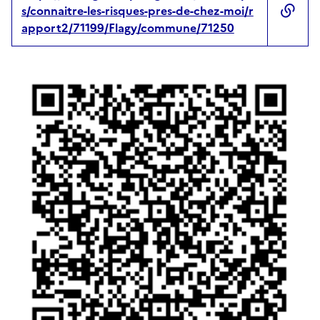
s/connaitre-les-risques-pres-de-chez-moi/r
apport2/71199/Flagy/commune/71250