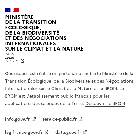
MINISTÈRE
DE LA TRANSITION
ÉCOLOGIQUE,
DE LA BIODIVERSITÉ
ET DES NÉGOCIATIONS
INTERNATIONALES
L
SUR LE CLIMAT ET LA NATURE
I
B
E
R
Géorisques est réalisé en partenariat entre le Ministère de la
T
É
Transition Écologique, de la Biodiversité et des Négociations
,
Internationales sur le Climat et la Nature et le BRGM. Le
É
G
BRGM est L'établissement public français pour les
A
applications des sciences de la Terre.
Découvrir le BRGM
L
I
T
info.gouv.fr
service-public.fr
É
,
legifrance.gouv.fr
data.gouv.fr
F
R