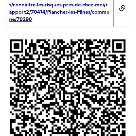
s/connaitre-les-risques-pres-de-chez-moi/r
apport2/70414/Plancher-les-Mines/commu
ne/70290