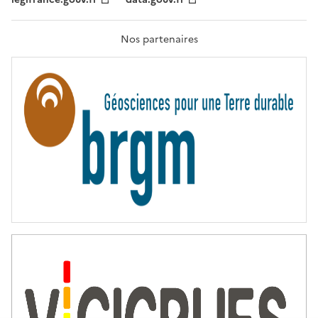
F
R
A
T
Nos partenaires
E
R
N
I
T
É