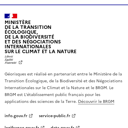
MINISTÈRE
DE LA TRANSITION
ÉCOLOGIQUE,
DE LA BIODIVERSITÉ
ET DES NÉGOCIATIONS
INTERNATIONALES
L
SUR LE CLIMAT ET LA NATURE
I
B
E
R
Géorisques est réalisé en partenariat entre le Ministère de la
T
É
Transition Écologique, de la Biodiversité et des Négociations
,
Internationales sur le Climat et la Nature et le BRGM. Le
É
G
BRGM est L'établissement public français pour les
A
applications des sciences de la Terre.
Découvrir le BRGM
L
I
T
info.gouv.fr
service-public.fr
É
,
legifrance.gouv.fr
data.gouv.fr