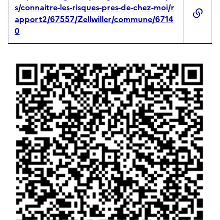
s/connaitre-les-risques-pres-de-chez-moi/r
apport2/67557/Zellwiller/commune/6714
0