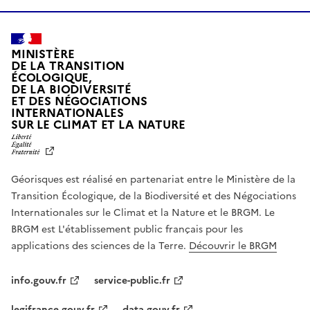
MINISTÈRE
DE LA TRANSITION
ÉCOLOGIQUE,
DE LA BIODIVERSITÉ
ET DES NÉGOCIATIONS
INTERNATIONALES
L
SUR LE CLIMAT ET LA NATURE
I
B
E
R
Géorisques est réalisé en partenariat entre le Ministère de la
T
É
Transition Écologique, de la Biodiversité et des Négociations
,
Internationales sur le Climat et la Nature et le BRGM. Le
É
G
BRGM est L'établissement public français pour les
A
applications des sciences de la Terre.
Découvrir le BRGM
L
I
T
info.gouv.fr
service-public.fr
É
,
legifrance.gouv.fr
data.gouv.fr