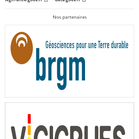
F
R
A
T
Nos partenaires
E
R
N
I
T
É