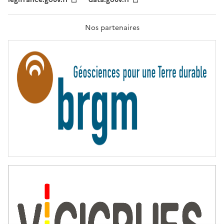
F
R
A
T
Nos partenaires
E
R
N
I
T
É