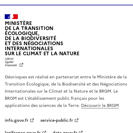
MINISTÈRE
DE LA TRANSITION
ÉCOLOGIQUE,
DE LA BIODIVERSITÉ
ET DES NÉGOCIATIONS
INTERNATIONALES
L
SUR LE CLIMAT ET LA NATURE
I
B
E
R
Géorisques est réalisé en partenariat entre le Ministère de la
T
É
Transition Écologique, de la Biodiversité et des Négociations
,
Internationales sur le Climat et la Nature et le BRGM. Le
É
G
BRGM est L'établissement public français pour les
A
applications des sciences de la Terre.
Découvrir le BRGM
L
I
T
info.gouv.fr
service-public.fr
É
,
legifrance.gouv.fr
data.gouv.fr