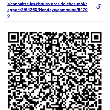
s/connaitre-les-risques-pres-de-chez-moi/r
apport2/64260/Hendaye/commune/6470
0