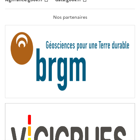
F
R
A
T
Nos partenaires
E
R
N
I
T
É