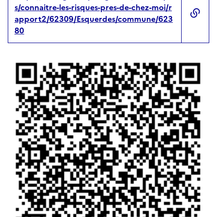
s/connaitre-les-risques-pres-de-chez-moi/r
apport2/62309/Esquerdes/commune/623
80