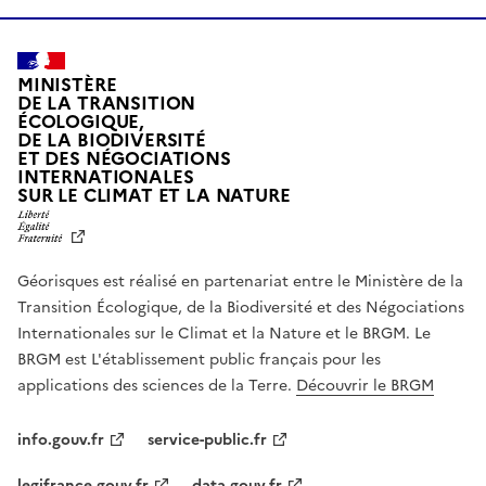
MINISTÈRE
DE LA TRANSITION
ÉCOLOGIQUE,
DE LA BIODIVERSITÉ
ET DES NÉGOCIATIONS
INTERNATIONALES
L
SUR LE CLIMAT ET LA NATURE
I
B
E
R
Géorisques est réalisé en partenariat entre le Ministère de la
T
É
Transition Écologique, de la Biodiversité et des Négociations
,
Internationales sur le Climat et la Nature et le BRGM. Le
É
G
BRGM est L'établissement public français pour les
A
applications des sciences de la Terre.
Découvrir le BRGM
L
I
T
info.gouv.fr
service-public.fr
É
,
legifrance.gouv.fr
data.gouv.fr