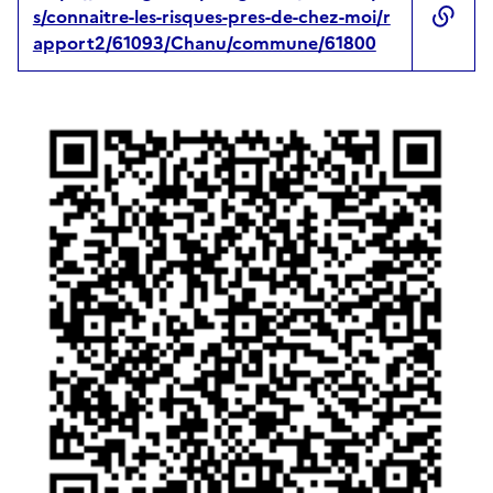
s/connaitre-les-risques-pres-de-chez-moi/r
apport2/61093/Chanu/commune/61800