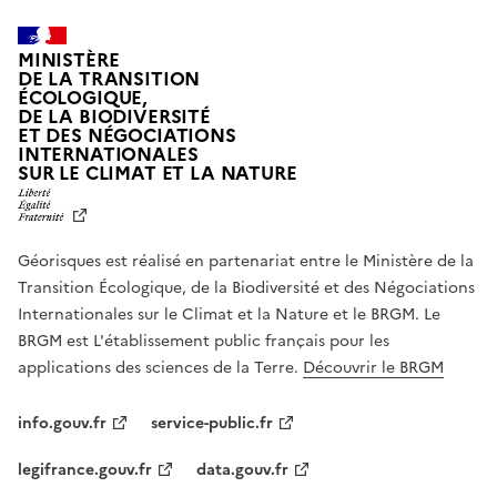
MINISTÈRE
DE LA TRANSITION
ÉCOLOGIQUE,
DE LA BIODIVERSITÉ
ET DES NÉGOCIATIONS
INTERNATIONALES
L
SUR LE CLIMAT ET LA NATURE
I
B
E
R
Géorisques est réalisé en partenariat entre le Ministère de la
T
É
Transition Écologique, de la Biodiversité et des Négociations
,
Internationales sur le Climat et la Nature et le BRGM. Le
É
G
BRGM est L'établissement public français pour les
A
applications des sciences de la Terre.
Découvrir le BRGM
L
I
T
info.gouv.fr
service-public.fr
É
,
legifrance.gouv.fr
data.gouv.fr
F
R