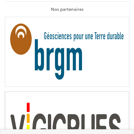
A
T
Nos partenaires
E
R
N
I
T
É