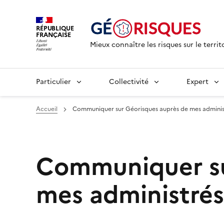
RÉPUBLIQUE
FRANÇAISE
Mieux connaître les risques sur le territ
Particulier
Collectivité
Expert
Accueil
Communiquer sur Géorisques auprès de mes adminis
Communiquer su
mes administrés