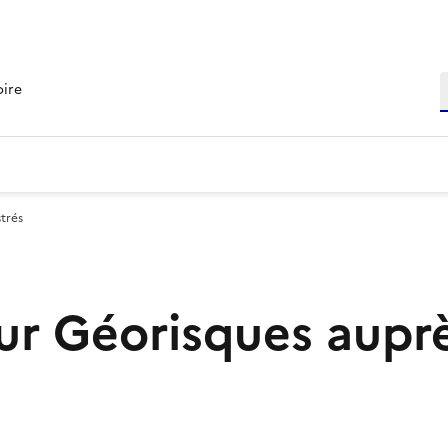
R
oire
trés
r Géorisques aupr