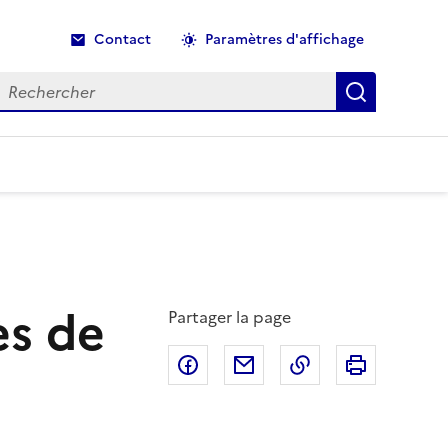
Contact
Paramètres d'affichage
echercher
Recherche
ès de
Partager la page
Partager sur Facebook
Partager par email
Copier dans le p
Imprimer