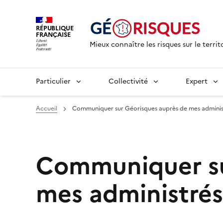
RÉPUBLIQUE
FRANÇAISE
Mieux connaître les risques sur le territ
Particulier
Collectivité
Expert
Accueil
Communiquer sur Géorisques auprès de mes adminis
Communiquer su
mes administrés