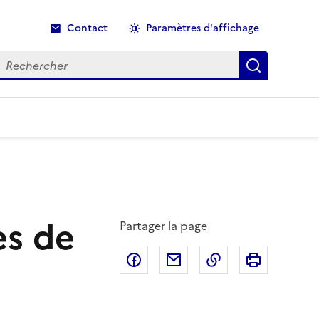
Contact
Paramètres d'affichage
echercher
Recherche
ès de
Partager la page
Partager sur Facebook
Partager par email
Copier dans le p
Imprimer