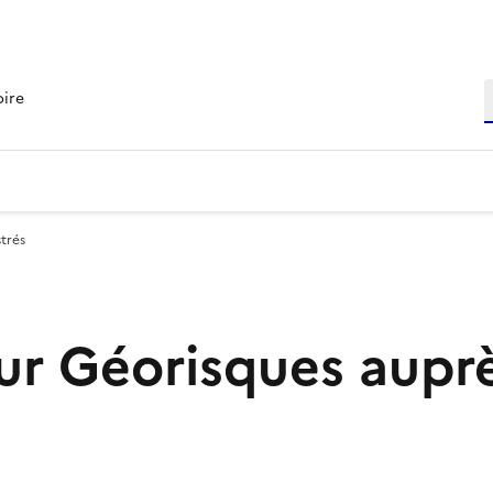
R
oire
trés
r Géorisques aupr