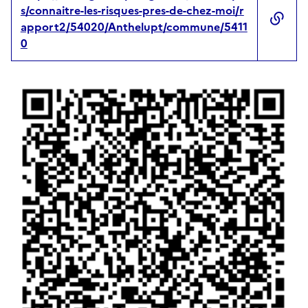
s/connaitre-les-risques-pres-de-chez-moi/r
apport2/54020/Anthelupt/commune/5411
0