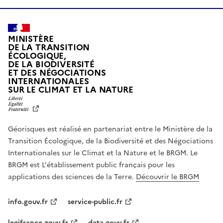
MINISTÈRE
DE LA TRANSITION
ÉCOLOGIQUE,
DE LA BIODIVERSITÉ
ET DES NÉGOCIATIONS
INTERNATIONALES
L
SUR LE CLIMAT ET LA NATURE
I
B
E
R
Géorisques est réalisé en partenariat entre le Ministère de la
T
É
Transition Écologique, de la Biodiversité et des Négociations
,
Internationales sur le Climat et la Nature et le BRGM. Le
É
G
BRGM est L'établissement public français pour les
A
applications des sciences de la Terre.
Découvrir le BRGM
L
I
T
info.gouv.fr
service-public.fr
É
,
legifrance.gouv.fr
data.gouv.fr