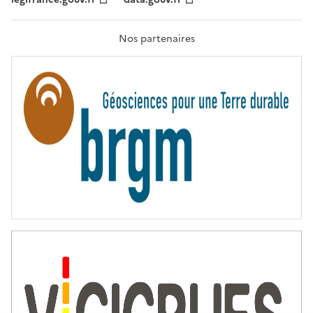
F
R
A
T
Nos partenaires
E
R
N
I
T
É