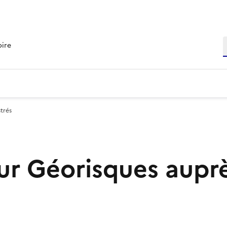
R
oire
trés
r Géorisques aupr