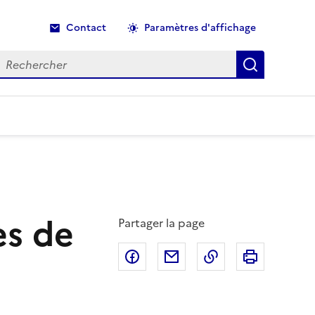
Contact
Paramètres d'affichage
echercher
Recherche
ès de
Partager la page
Partager sur Facebook
Partager par email
Copier dans le p
Imprimer