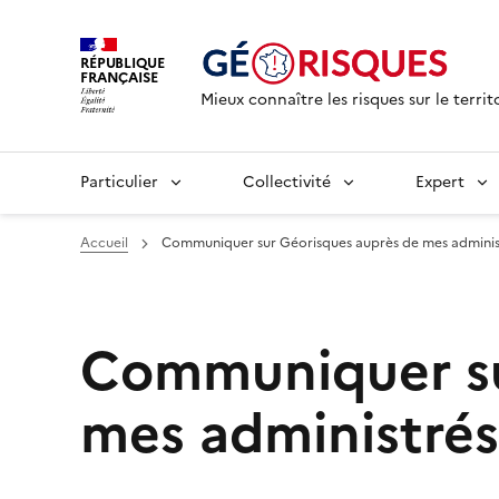
RÉPUBLIQUE
FRANÇAISE
Mieux connaître les risques sur le territ
Particulier
Collectivité
Expert
Accueil
Communiquer sur Géorisques auprès de mes adminis
Communiquer su
mes administrés