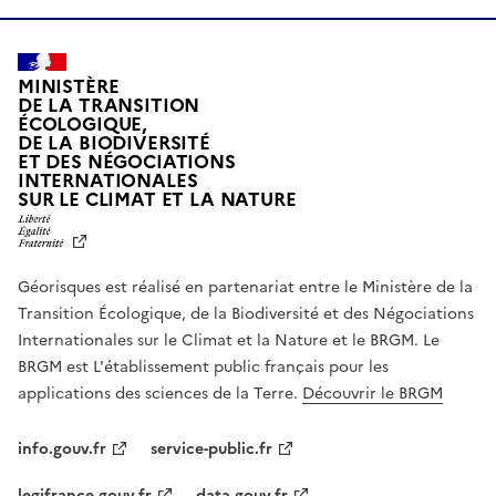
MINISTÈRE
DE LA TRANSITION
ÉCOLOGIQUE,
DE LA BIODIVERSITÉ
ET DES NÉGOCIATIONS
INTERNATIONALES
L
SUR LE CLIMAT ET LA NATURE
I
B
E
R
Géorisques est réalisé en partenariat entre le Ministère de la
T
É
Transition Écologique, de la Biodiversité et des Négociations
,
Internationales sur le Climat et la Nature et le BRGM. Le
É
G
BRGM est L'établissement public français pour les
A
applications des sciences de la Terre.
Découvrir le BRGM
L
I
T
info.gouv.fr
service-public.fr
É
,
legifrance.gouv.fr
data.gouv.fr