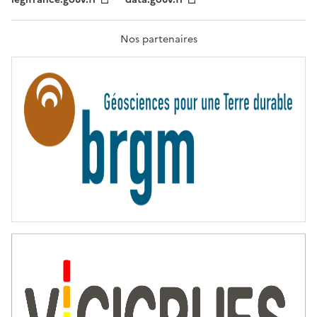
F
R
A
T
Nos partenaires
E
R
N
I
T
É