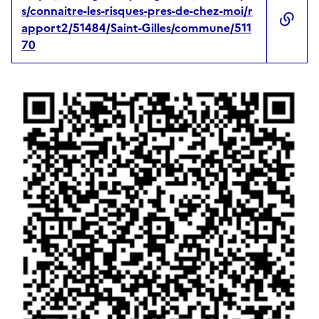
s/connaitre-les-risques-pres-de-chez-moi/r
apport2/51484/Saint-Gilles/commune/511
70