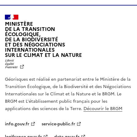
MINISTÈRE
DE LA TRANSITION
ÉCOLOGIQUE,
DE LA BIODIVERSITÉ
ET DES NÉGOCIATIONS
INTERNATIONALES
L
SUR LE CLIMAT ET LA NATURE
I
B
E
R
Géorisques est réalisé en partenariat entre le Ministère de la
T
É
Transition Écologique, de la Biodiversité et des Négociations
,
Internationales sur le Climat et la Nature et le BRGM. Le
É
G
BRGM est L'établissement public français pour les
A
applications des sciences de la Terre.
Découvrir le BRGM
L
I
T
info.gouv.fr
service-public.fr
É
,
legifrance.gouv.fr
data.gouv.fr