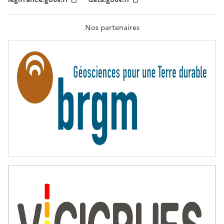
F
R
A
T
Nos partenaires
E
R
N
I
T
É