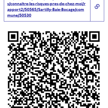
s/connaitre-les-risques-pres-de-chez-moi/r
apport2/50565/Sartilly-Baie-Bocage/com
mune/50530