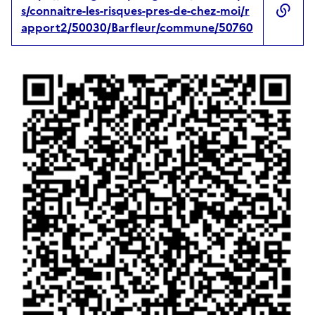
s/connaitre-les-risques-pres-de-chez-moi/r
apport2/50030/Barfleur/commune/50760