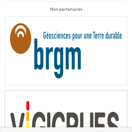
A
T
Nos partenaires
E
R
N
I
T
É