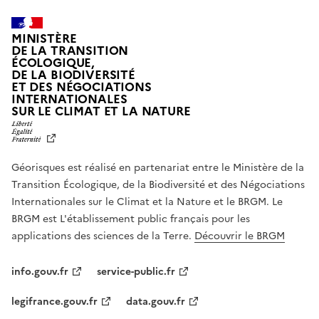
MINISTÈRE
DE LA TRANSITION
ÉCOLOGIQUE,
DE LA BIODIVERSITÉ
ET DES NÉGOCIATIONS
INTERNATIONALES
L
SUR LE CLIMAT ET LA NATURE
I
B
E
R
Géorisques est réalisé en partenariat entre le Ministère de la
T
É
Transition Écologique, de la Biodiversité et des Négociations
,
Internationales sur le Climat et la Nature et le BRGM. Le
É
G
BRGM est L'établissement public français pour les
A
applications des sciences de la Terre.
Découvrir le BRGM
L
I
T
info.gouv.fr
service-public.fr
É
,
legifrance.gouv.fr
data.gouv.fr
F
R