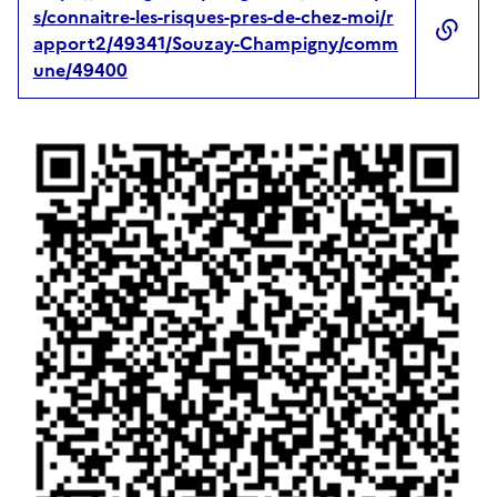
s/connaitre-les-risques-pres-de-chez-moi/r
apport2/49341/Souzay-Champigny/comm
une/49400