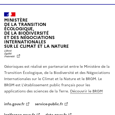
MINISTÈRE
DE LA TRANSITION
ÉCOLOGIQUE,
DE LA BIODIVERSITÉ
ET DES NÉGOCIATIONS
INTERNATIONALES
L
SUR LE CLIMAT ET LA NATURE
I
B
E
R
Géorisques est réalisé en partenariat entre le Ministère de la
T
É
Transition Écologique, de la Biodiversité et des Négociations
,
Internationales sur le Climat et la Nature et le BRGM. Le
É
G
BRGM est L'établissement public français pour les
A
applications des sciences de la Terre.
Découvrir le BRGM
L
I
T
info.gouv.fr
service-public.fr
É
,
legifrance.gouv.fr
data.gouv.fr