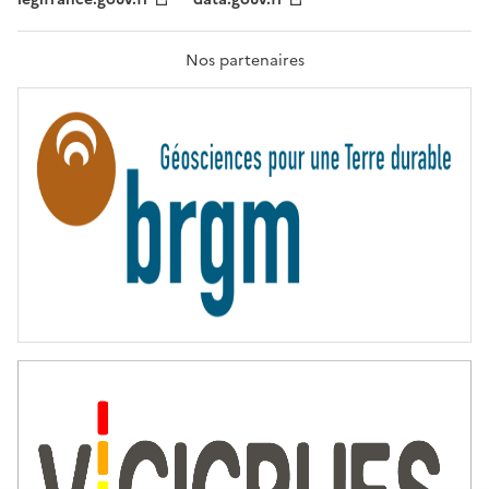
F
R
A
T
Nos partenaires
E
R
N
I
T
É