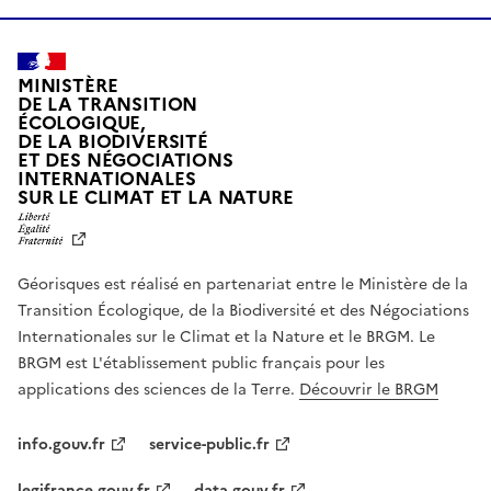
MINISTÈRE
DE LA TRANSITION
ÉCOLOGIQUE,
DE LA BIODIVERSITÉ
ET DES NÉGOCIATIONS
INTERNATIONALES
L
SUR LE CLIMAT ET LA NATURE
I
B
E
R
Géorisques est réalisé en partenariat entre le Ministère de la
T
É
Transition Écologique, de la Biodiversité et des Négociations
,
Internationales sur le Climat et la Nature et le BRGM. Le
É
G
BRGM est L'établissement public français pour les
A
applications des sciences de la Terre.
Découvrir le BRGM
L
I
T
info.gouv.fr
service-public.fr
É
,
legifrance.gouv.fr
data.gouv.fr