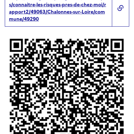
s/connaitre-les-risques-pres-de-chez-moi/r
apport2/49063/Chalonnes-sur-Loire/com
mune/49290