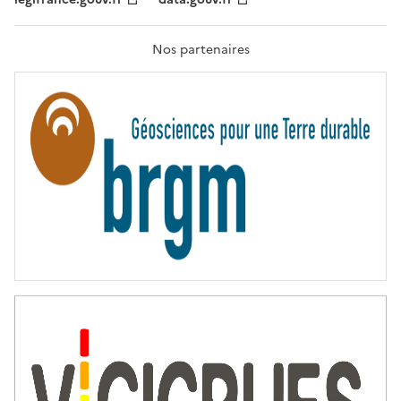
F
R
A
T
Nos partenaires
E
R
N
I
T
É