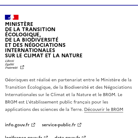
MINISTÈRE
DE LA TRANSITION
ÉCOLOGIQUE,
DE LA BIODIVERSITÉ
ET DES NÉGOCIATIONS
INTERNATIONALES
L
SUR LE CLIMAT ET LA NATURE
I
B
E
R
Géorisques est réalisé en partenariat entre le Ministère de la
T
É
Transition Écologique, de la Biodiversité et des Négociations
,
Internationales sur le Climat et la Nature et le BRGM. Le
É
G
BRGM est L'établissement public français pour les
A
applications des sciences de la Terre.
Découvrir le BRGM
L
I
T
info.gouv.fr
service-public.fr
É
,
legifrance.gouv.fr
data.gouv.fr