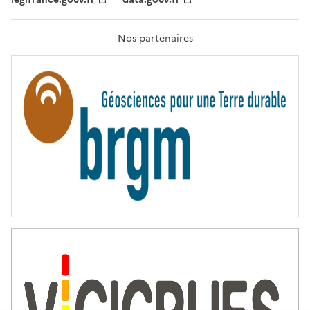
F
R
A
T
Nos partenaires
E
R
N
I
T
É