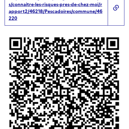
s/connaitre-les-risques-pres-de-chez-moi/r
apport2/46218/Pescadoires/commune/46
220