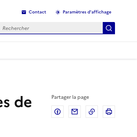
Contact
Paramètres d'affichage
echercher
Recherche
ès de
Partager la page
Partager sur Facebook
Partager par email
Copier dans le p
Imprimer