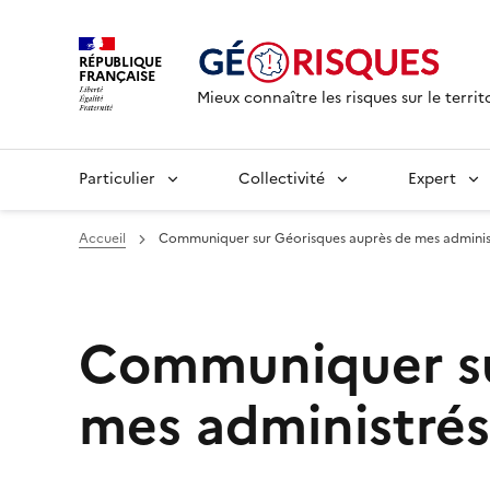
RÉPUBLIQUE
FRANÇAISE
Mieux connaître les risques sur le territ
Particulier
Collectivité
Expert
Accueil
Communiquer sur Géorisques auprès de mes adminis
Communiquer su
mes administrés