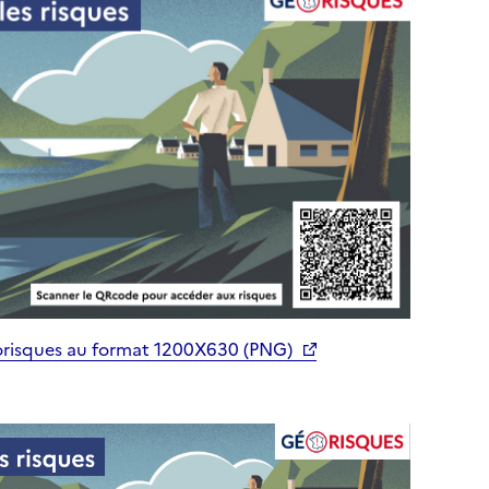
orisques au format 1200X630 (PNG)