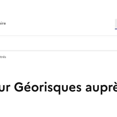
R
oire
trés
r Géorisques aupr