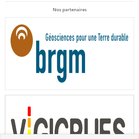
A
T
Nos partenaires
E
R
N
I
T
É