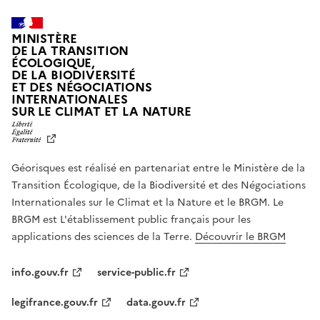
MINISTÈRE
DE LA TRANSITION
ÉCOLOGIQUE,
DE LA BIODIVERSITÉ
ET DES NÉGOCIATIONS
INTERNATIONALES
L
SUR LE CLIMAT ET LA NATURE
I
B
E
R
Géorisques est réalisé en partenariat entre le Ministère de la
T
É
Transition Écologique, de la Biodiversité et des Négociations
,
Internationales sur le Climat et la Nature et le BRGM. Le
É
G
BRGM est L'établissement public français pour les
A
applications des sciences de la Terre.
Découvrir le BRGM
L
I
T
info.gouv.fr
service-public.fr
É
,
legifrance.gouv.fr
data.gouv.fr
F
R