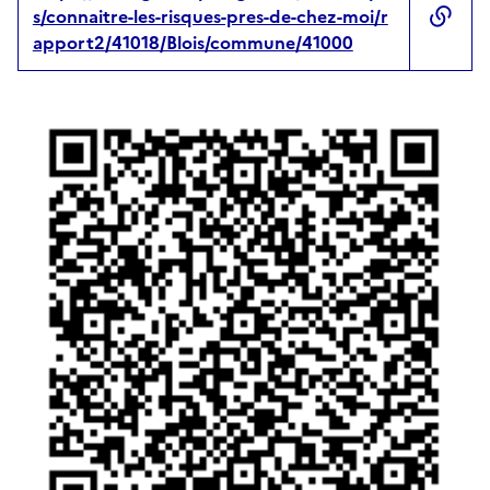
s/connaitre-les-risques-pres-de-chez-moi/r
apport2/41018/Blois/commune/41000