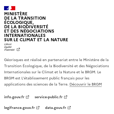
MINISTÈRE
DE LA TRANSITION
ÉCOLOGIQUE,
DE LA BIODIVERSITÉ
ET DES NÉGOCIATIONS
INTERNATIONALES
L
SUR LE CLIMAT ET LA NATURE
I
B
E
R
Géorisques est réalisé en partenariat entre le Ministère de la
T
É
Transition Écologique, de la Biodiversité et des Négociations
,
Internationales sur le Climat et la Nature et le BRGM. Le
É
G
BRGM est L'établissement public français pour les
A
applications des sciences de la Terre.
Découvrir le BRGM
L
I
T
info.gouv.fr
service-public.fr
É
,
legifrance.gouv.fr
data.gouv.fr
F
R