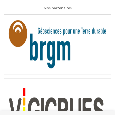
A
T
Nos partenaires
E
R
N
I
T
É