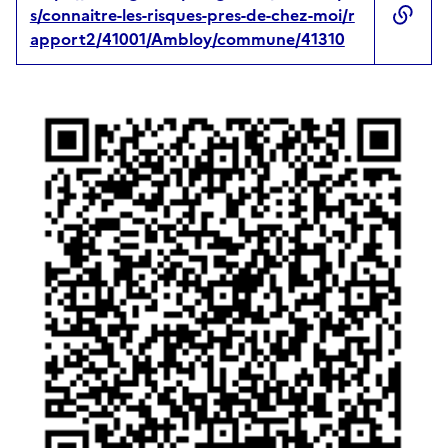
s/connaitre-les-risques-pres-de-chez-moi/r
apport2/41001/Ambloy/commune/41310