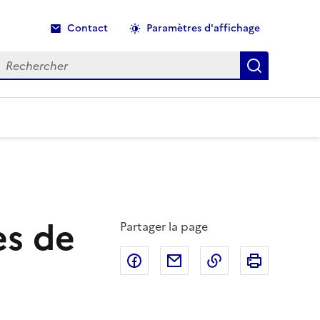
Contact
Paramètres d'affichage
echercher
Recherche
ès de
Partager la page
Partager sur Facebook
Partager par email
Copier dans le p
Imprimer