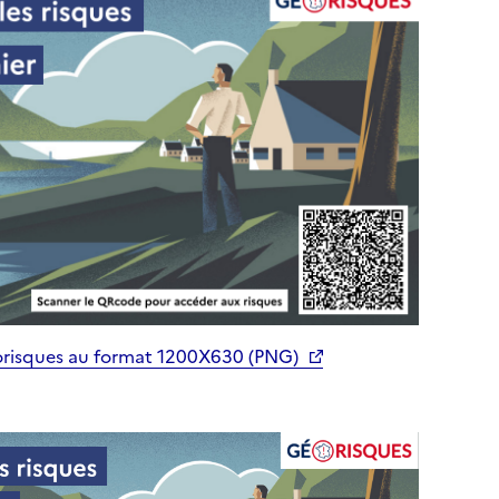
orisques au format 1200X630 (PNG)