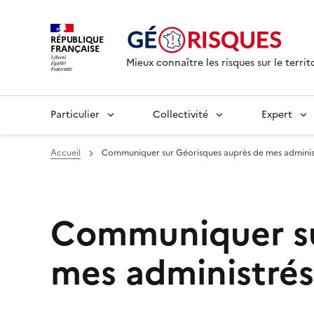
RÉPUBLIQUE
FRANÇAISE
Mieux connaître les risques sur le territ
Particulier
Collectivité
Expert
Accueil
Communiquer sur Géorisques auprès de mes adminis
Communiquer su
mes administrés