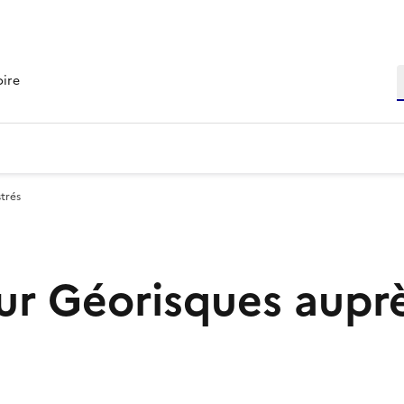
R
oire
trés
r Géorisques aupr