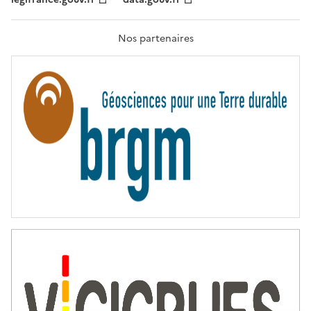
F
R
A
T
Nos partenaires
E
R
N
I
T
É