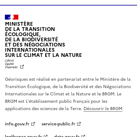
MINISTÈRE
DE LA TRANSITION
ÉCOLOGIQUE,
DE LA BIODIVERSITÉ
ET DES NÉGOCIATIONS
INTERNATIONALES
L
SUR LE CLIMAT ET LA NATURE
I
B
E
R
Géorisques est réalisé en partenariat entre le Ministère de la
T
É
Transition Écologique, de la Biodiversité et des Négociations
,
Internationales sur le Climat et la Nature et le BRGM. Le
É
G
BRGM est L'établissement public français pour les
A
applications des sciences de la Terre.
Découvrir le BRGM
L
I
T
info.gouv.fr
service-public.fr
É
,
legifrance.gouv.fr
data.gouv.fr