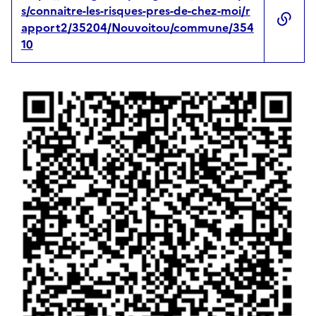
s/connaitre-les-risques-pres-de-chez-moi/r
apport2/35204/Nouvoitou/commune/354
10