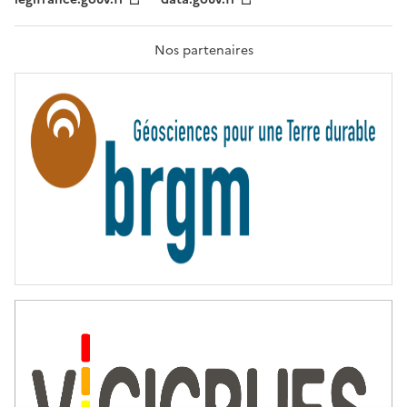
F
R
A
T
Nos partenaires
E
R
N
I
T
É