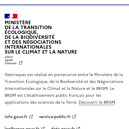
MINISTÈRE
DE LA TRANSITION
ÉCOLOGIQUE,
DE LA BIODIVERSITÉ
ET DES NÉGOCIATIONS
INTERNATIONALES
L
SUR LE CLIMAT ET LA NATURE
I
B
E
R
Géorisques est réalisé en partenariat entre le Ministère de la
T
É
Transition Écologique, de la Biodiversité et des Négociations
,
Internationales sur le Climat et la Nature et le BRGM. Le
É
G
BRGM est L'établissement public français pour les
A
applications des sciences de la Terre.
Découvrir le BRGM
L
I
T
info.gouv.fr
service-public.fr
É
,
legifrance.gouv.fr
data.gouv.fr