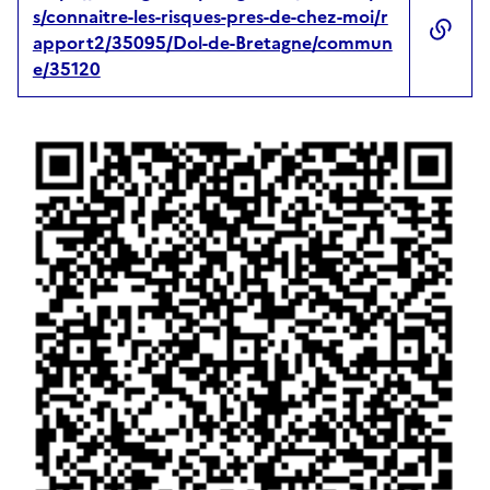
s/connaitre-les-risques-pres-de-chez-moi/r
apport2/35095/Dol-de-Bretagne/commun
e/35120