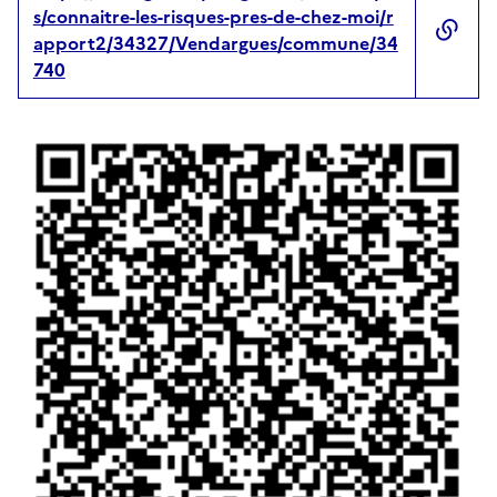
s/connaitre-les-risques-pres-de-chez-moi/r
apport2/34327/Vendargues/commune/34
740