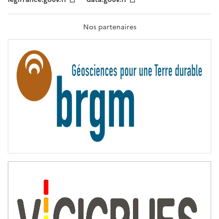
F
R
A
T
Nos partenaires
E
R
N
I
T
É