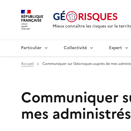
RÉPUBLIQUE
FRANÇAISE
Mieux connaître les risques sur le territ
Particulier
Collectivité
Expert
Accueil
Communiquer sur Géorisques auprès de mes adminis
Communiquer su
mes administrés