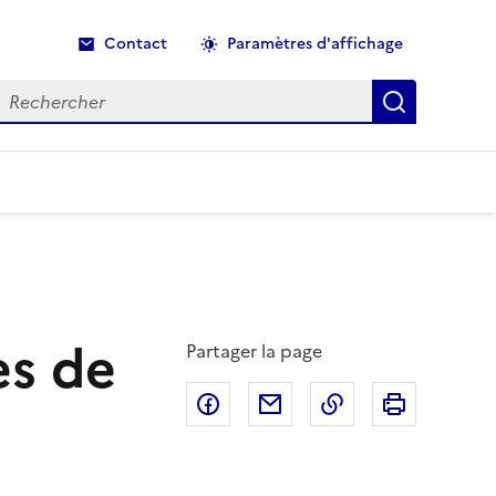
Contact
Paramètres d'affichage
echercher
Recherche
ès de
Partager la page
Partager sur Facebook
Partager par email
Copier dans le p
Imprimer