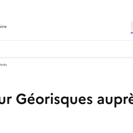
R
oire
trés
r Géorisques aupr