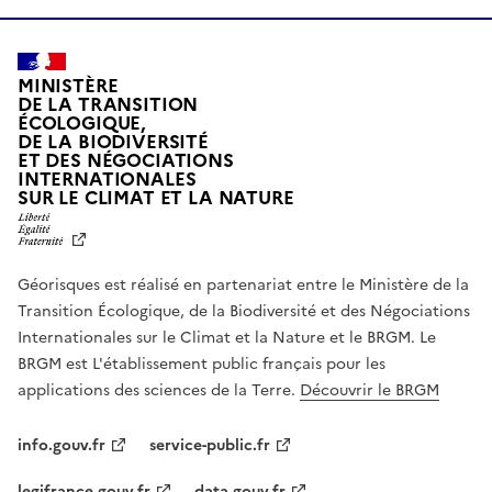
MINISTÈRE
DE LA TRANSITION
ÉCOLOGIQUE,
DE LA BIODIVERSITÉ
ET DES NÉGOCIATIONS
INTERNATIONALES
L
SUR LE CLIMAT ET LA NATURE
I
B
E
R
Géorisques est réalisé en partenariat entre le Ministère de la
T
É
Transition Écologique, de la Biodiversité et des Négociations
,
Internationales sur le Climat et la Nature et le BRGM. Le
É
G
BRGM est L'établissement public français pour les
A
applications des sciences de la Terre.
Découvrir le BRGM
L
I
T
info.gouv.fr
service-public.fr
É
,
legifrance.gouv.fr
data.gouv.fr