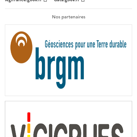
F
R
A
T
Nos partenaires
E
R
N
I
T
É