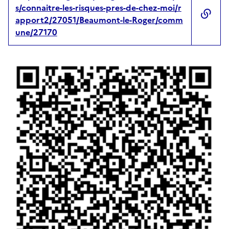
s/connaitre-les-risques-pres-de-chez-moi/r
apport2/27051/Beaumont-le-Roger/comm
une/27170