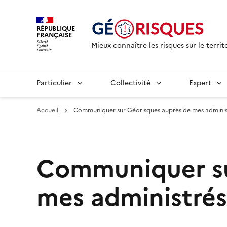
RÉPUBLIQUE
FRANÇAISE
Mieux connaître les risques sur le territ
Particulier
Collectivité
Expert
Accueil
Communiquer sur Géorisques auprès de mes adminis
Communiquer su
mes administrés