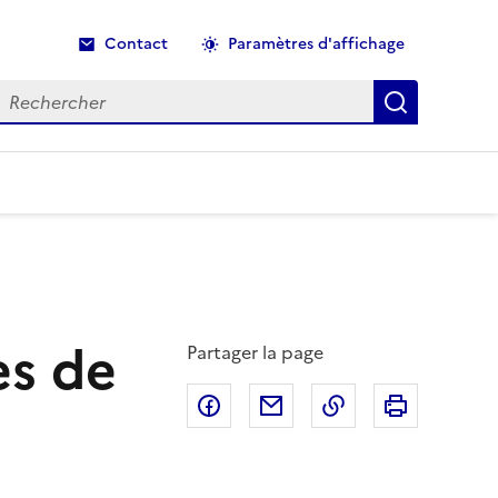
Contact
Paramètres d'affichage
echercher
Recherche
ès de
Partager la page
Partager sur Facebook
Partager par email
Copier dans le p
Imprimer