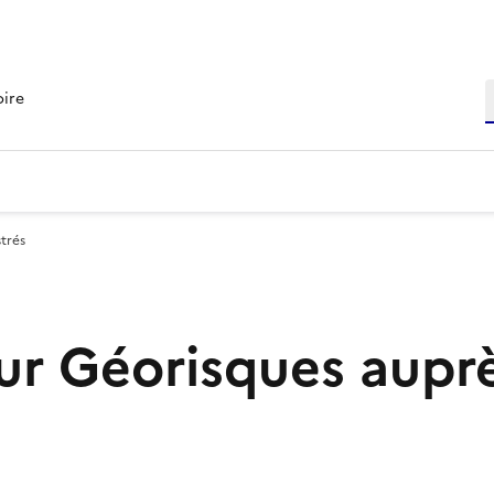
R
oire
trés
r Géorisques aupr