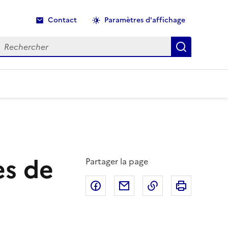
Contact
Paramètres d'affichage
echercher
Recherche
ès de
Partager la page
Partager sur Facebook
Partager par email
Copier dans le p
Imprimer