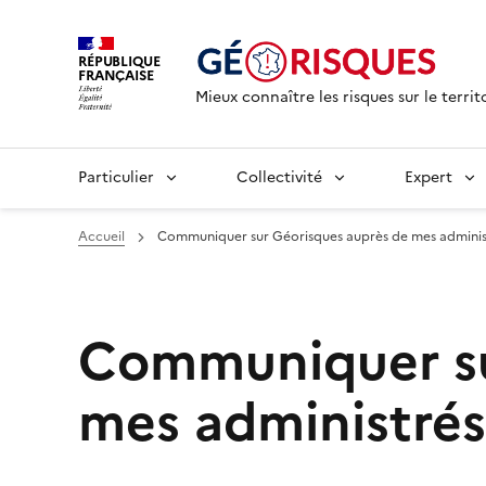
RÉPUBLIQUE
FRANÇAISE
Mieux connaître les risques sur le territ
Particulier
Collectivité
Expert
Accueil
Communiquer sur Géorisques auprès de mes adminis
Communiquer su
mes administrés