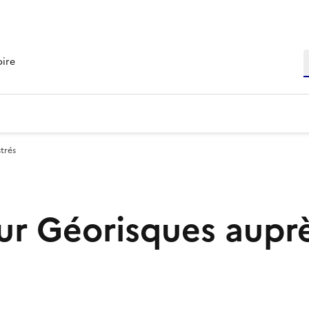
R
oire
trés
r Géorisques aupr