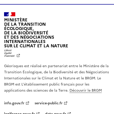
MINISTÈRE
DE LA TRANSITION
ÉCOLOGIQUE,
DE LA BIODIVERSITÉ
ET DES NÉGOCIATIONS
INTERNATIONALES
L
SUR LE CLIMAT ET LA NATURE
I
B
E
R
Géorisques est réalisé en partenariat entre le Ministère de la
T
É
Transition Écologique, de la Biodiversité et des Négociations
,
Internationales sur le Climat et la Nature et le BRGM. Le
É
G
BRGM est L'établissement public français pour les
A
applications des sciences de la Terre.
Découvrir le BRGM
L
I
T
info.gouv.fr
service-public.fr
É
,
legifrance.gouv.fr
data.gouv.fr