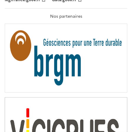
F
R
A
T
Nos partenaires
E
R
N
I
T
É