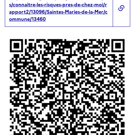
s/connaitre-les-risques-pres-de-chez-moi/r
apport2/13096/Saintes-Maries-de-la-Mer/c
ommune/13460