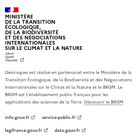
MINISTÈRE
DE LA TRANSITION
ÉCOLOGIQUE,
DE LA BIODIVERSITÉ
ET DES NÉGOCIATIONS
INTERNATIONALES
L
SUR LE CLIMAT ET LA NATURE
I
B
E
R
Géorisques est réalisé en partenariat entre le Ministère de la
T
É
Transition Écologique, de la Biodiversité et des Négociations
,
Internationales sur le Climat et la Nature et le BRGM. Le
É
G
BRGM est L'établissement public français pour les
A
applications des sciences de la Terre.
Découvrir le BRGM
L
I
T
info.gouv.fr
service-public.fr
É
,
legifrance.gouv.fr
data.gouv.fr
F
R