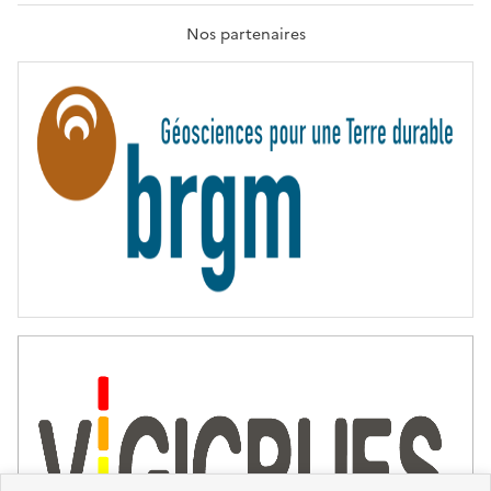
A
T
Nos partenaires
E
R
N
I
T
É