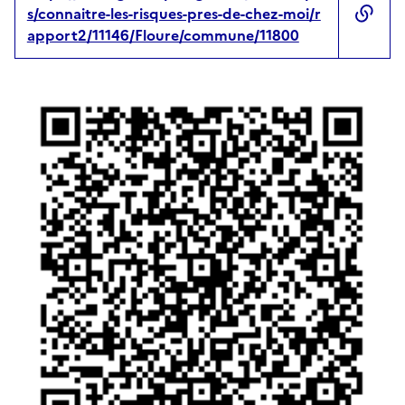
s/connaitre-les-risques-pres-de-chez-moi/r
apport2/11146/Floure/commune/11800