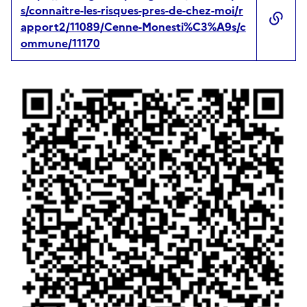
s/connaitre-les-risques-pres-de-chez-moi/r
apport2/11089/Cenne-Monesti%C3%A9s/c
ommune/11170