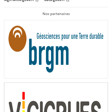
F
R
A
T
Nos partenaires
E
R
N
I
T
É