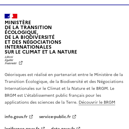
MINISTÈRE
DE LA TRANSITION
ÉCOLOGIQUE,
DE LA BIODIVERSITÉ
ET DES NÉGOCIATIONS
INTERNATIONALES
L
SUR LE CLIMAT ET LA NATURE
I
B
E
R
Géorisques est réalisé en partenariat entre le Ministère de la
T
É
Transition Écologique, de la Biodiversité et des Négociations
,
Internationales sur le Climat et la Nature et le BRGM. Le
É
G
BRGM est L'établissement public français pour les
A
applications des sciences de la Terre.
Découvrir le BRGM
L
I
T
info.gouv.fr
service-public.fr
É
,
legifrance.gouv.fr
data.gouv.fr