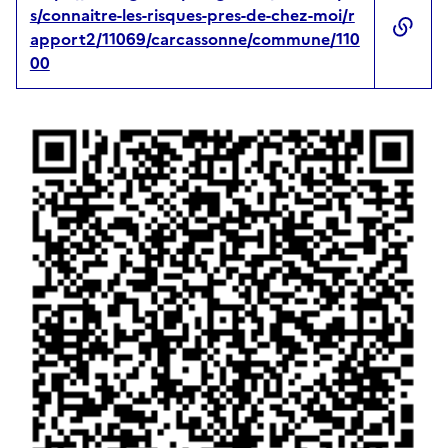
s/connaitre-les-risques-pres-de-chez-moi/r
apport2/11069/carcassonne/commune/110
00