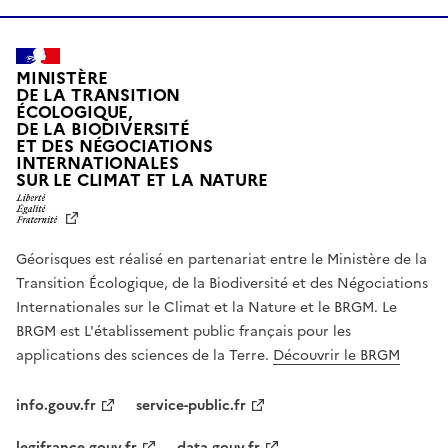
MINISTÈRE
DE LA TRANSITION
ÉCOLOGIQUE,
DE LA BIODIVERSITÉ
ET DES NÉGOCIATIONS
INTERNATIONALES
L
SUR LE CLIMAT ET LA NATURE
I
B
E
R
Géorisques est réalisé en partenariat entre le Ministère de la
T
É
Transition Écologique, de la Biodiversité et des Négociations
,
Internationales sur le Climat et la Nature et le BRGM. Le
É
G
BRGM est L'établissement public français pour les
A
applications des sciences de la Terre.
Découvrir le BRGM
L
I
T
info.gouv.fr
service-public.fr
É
,
legifrance.gouv.fr
data.gouv.fr