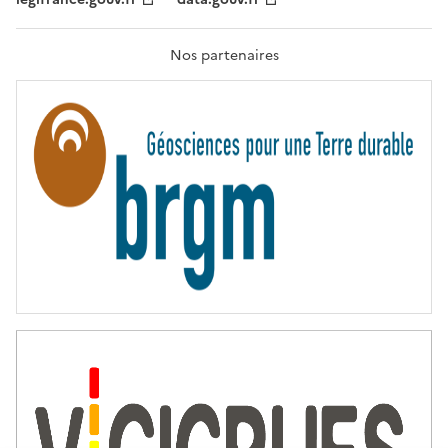
F
R
A
T
Nos partenaires
E
R
N
I
T
É