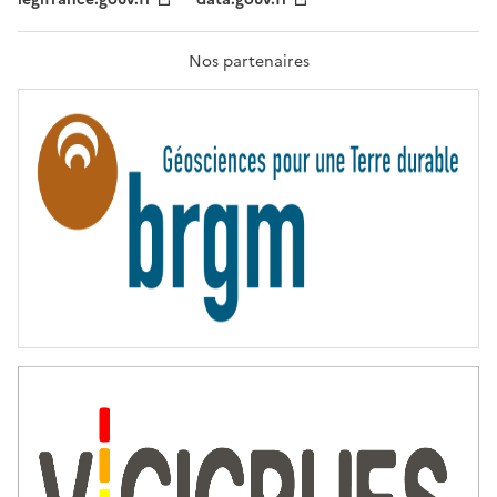
F
R
A
T
Nos partenaires
E
R
N
I
T
É