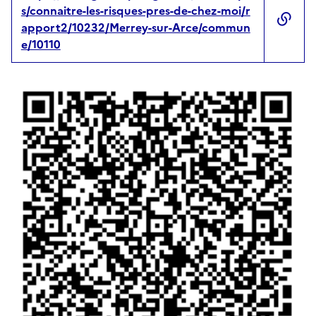
s/connaitre-les-risques-pres-de-chez-moi/r
apport2/10232/Merrey-sur-Arce/commun
e/10110