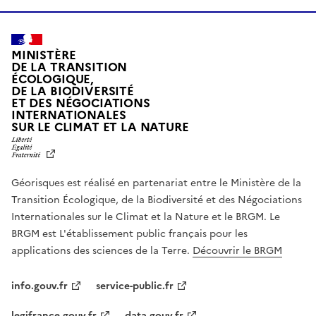
MINISTÈRE
DE LA TRANSITION
ÉCOLOGIQUE,
DE LA BIODIVERSITÉ
ET DES NÉGOCIATIONS
INTERNATIONALES
L
SUR LE CLIMAT ET LA NATURE
I
B
E
R
Géorisques est réalisé en partenariat entre le Ministère de la
T
É
Transition Écologique, de la Biodiversité et des Négociations
,
Internationales sur le Climat et la Nature et le BRGM. Le
É
G
BRGM est L'établissement public français pour les
A
applications des sciences de la Terre.
Découvrir le BRGM
L
I
T
info.gouv.fr
service-public.fr
É
,
legifrance.gouv.fr
data.gouv.fr