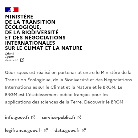
MINISTÈRE
DE LA TRANSITION
ÉCOLOGIQUE,
DE LA BIODIVERSITÉ
ET DES NÉGOCIATIONS
INTERNATIONALES
L
SUR LE CLIMAT ET LA NATURE
I
B
E
R
Géorisques est réalisé en partenariat entre le Ministère de la
T
É
Transition Écologique, de la Biodiversité et des Négociations
,
Internationales sur le Climat et la Nature et le BRGM. Le
É
G
BRGM est L'établissement public français pour les
A
applications des sciences de la Terre.
Découvrir le BRGM
L
I
T
info.gouv.fr
service-public.fr
É
,
legifrance.gouv.fr
data.gouv.fr
F
R