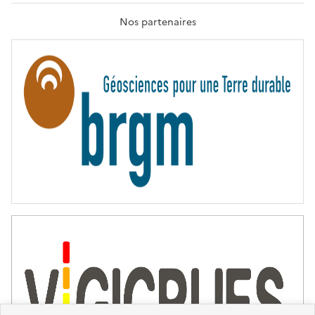
A
T
Nos partenaires
E
R
N
I
T
É