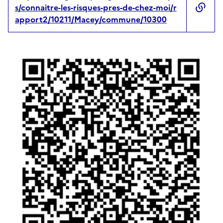
s/connaitre-les-risques-pres-de-chez-moi/r
apport2/10211/Macey/commune/10300