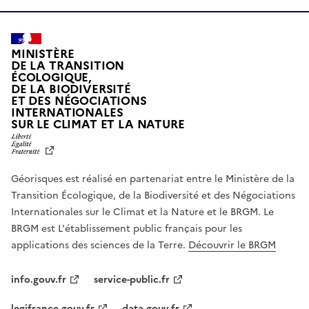
MINISTÈRE
DE LA TRANSITION
ÉCOLOGIQUE,
DE LA BIODIVERSITÉ
ET DES NÉGOCIATIONS
INTERNATIONALES
L
SUR LE CLIMAT ET LA NATURE
I
B
E
R
Géorisques est réalisé en partenariat entre le Ministère de la
T
É
Transition Écologique, de la Biodiversité et des Négociations
,
Internationales sur le Climat et la Nature et le BRGM. Le
É
G
BRGM est L'établissement public français pour les
A
applications des sciences de la Terre.
Découvrir le BRGM
L
I
T
info.gouv.fr
service-public.fr
É
,
legifrance.gouv.fr
data.gouv.fr