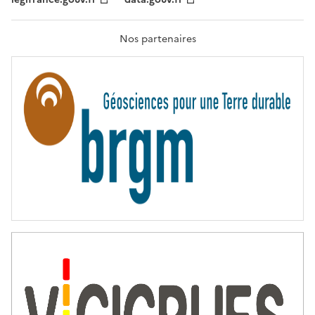
F
R
A
T
Nos partenaires
E
R
N
I
T
É