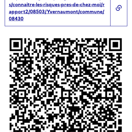
s/connaitre-les-risques-pres-de-chez-moi/r
apport2/08503/Yvernaumont/commune/
08430