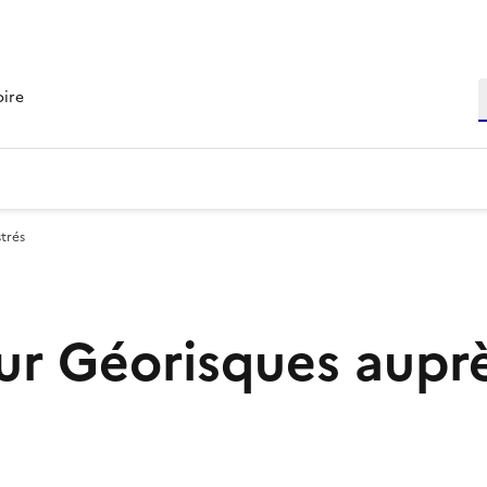
R
oire
trés
r Géorisques aupr