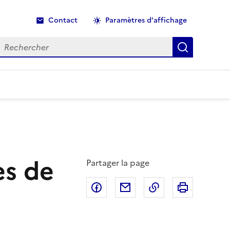
Contact
Paramètres d'affichage
echercher
Recherche
ès de
Partager la page
Partager sur Facebook
Partager par email
Copier dans le p
Imprimer