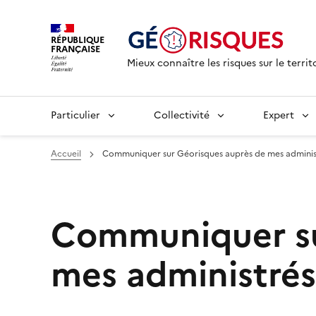
RÉPUBLIQUE
FRANÇAISE
Mieux connaître les risques sur le territ
Particulier
Collectivité
Expert
Accueil
Communiquer sur Géorisques auprès de mes adminis
Communiquer su
mes administrés