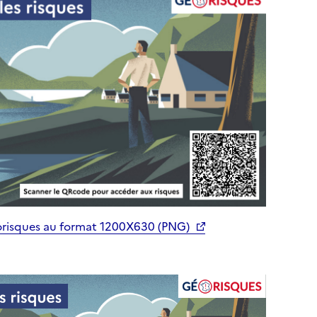
orisques au format 1200X630 (PNG)