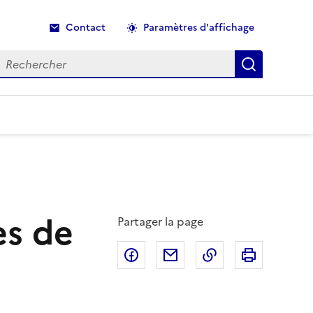
Contact
Paramètres d'affichage
echercher
Recherche
ès de
Partager la page
Partager sur Facebook
Partager par email
Copier dans le p
Imprimer