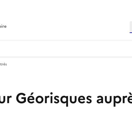
R
oire
trés
r Géorisques aupr