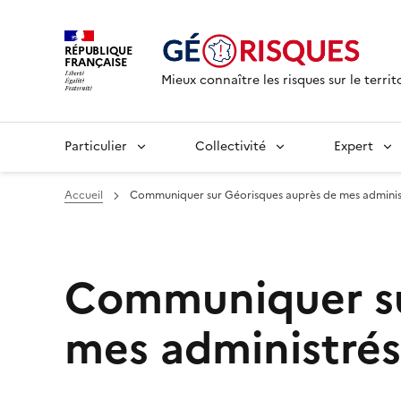
RÉPUBLIQUE
FRANÇAISE
Mieux connaître les risques sur le territ
Particulier
Collectivité
Expert
Accueil
Communiquer sur Géorisques auprès de mes adminis
Communiquer su
mes administrés