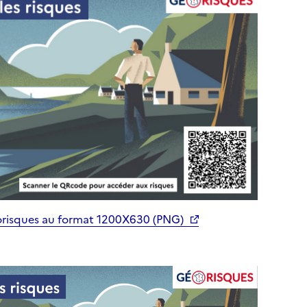
orisques au format 1200X630 (PNG)